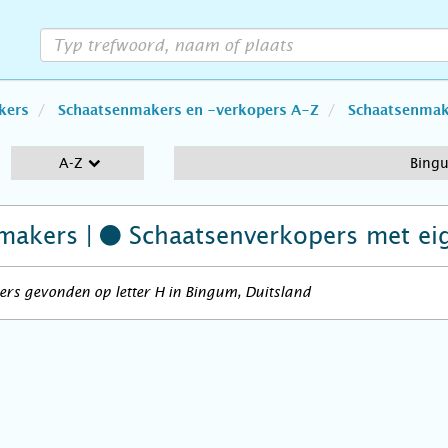
kers
Schaatsenmakers en -verkopers A-Z
Schaatsenmake
A-Z
Bing
makers |
Schaatsenverkopers
met ei
rs gevonden op letter H in Bingum, Duitsland