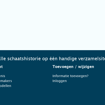
lle schaatshistorie op één handige verzamelsit
ht
Toevoegen
/ wijzigen
nis
Informatie toevoegen?
nmakers
Inloggen
odellen