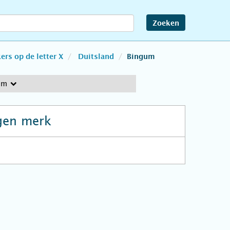
Zoeken
rs op de letter X
Duitsland
Bingum
um
gen merk