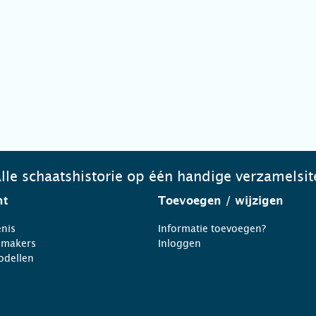
lle schaatshistorie op één handige verzamelsit
ht
Toevoegen
/ wijzigen
nis
Informatie toevoegen?
nmakers
Inloggen
odellen