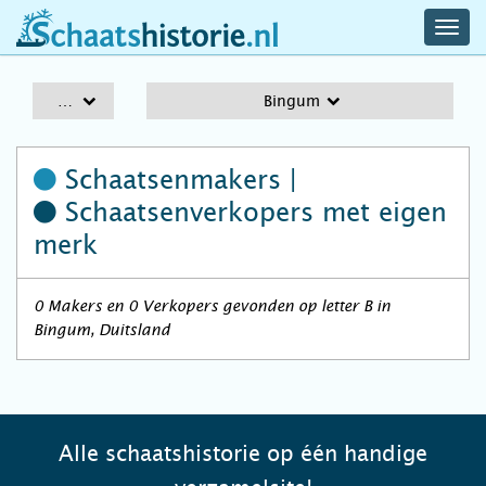
navig
schaatshistorie.nl
men
A-Z
Bingum
Schaatsenmakers |
Schaatsenverkopers
met eigen
merk
0 Makers en 0 Verkopers gevonden op letter B in
Bingum, Duitsland
Alle schaatshistorie op één handige