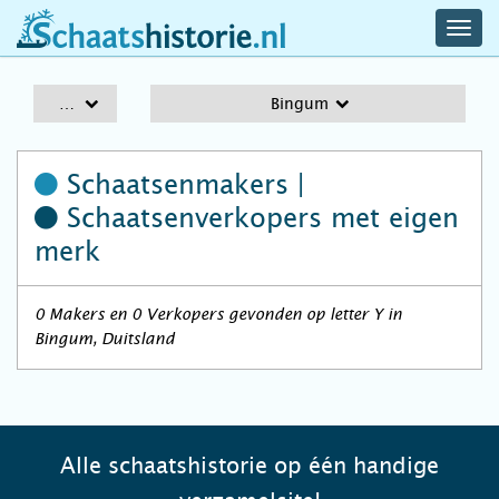
navig
schaatshistorie.nl
men
A-Z
Bingum
Schaatsenmakers |
Schaatsenverkopers
met eigen
merk
0 Makers en 0 Verkopers gevonden op letter Y in
Bingum, Duitsland
Alle schaatshistorie op één handige