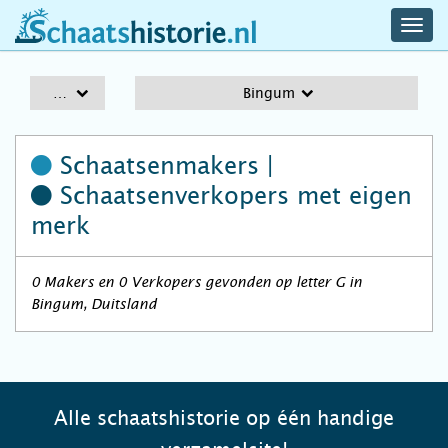
navig
schaatshistorie.nl
men
A-Z
Bingum
Schaatsenmakers |
Schaatsenverkopers
met eigen
merk
0 Makers en 0 Verkopers gevonden op letter G in
Bingum, Duitsland
Alle schaatshistorie op één handige