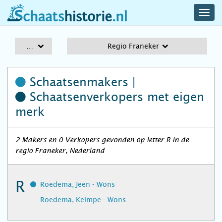
navig
schaatshistorie.nl
men
A-Z
Regio Franeker
Schaatsenmakers |
Schaatsenverkopers
met eigen
merk
2 Makers en 0 Verkopers gevonden op letter R in de
regio Franeker, Nederland
R
Roedema, Jeen - Wons
Roedema, Keimpe - Wons