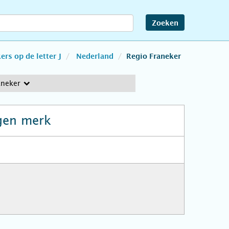
Zoeken
rs op de letter J
Nederland
Regio Franeker
aneker
gen merk