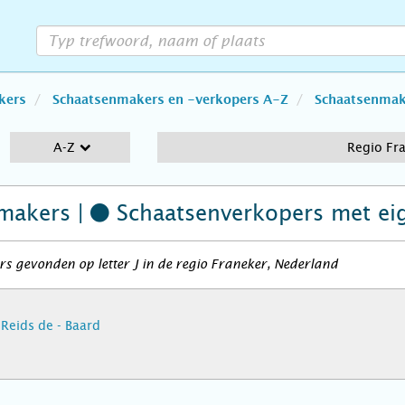
kers
Schaatsenmakers en -verkopers A-Z
Schaatsenmake
A-Z
Regio Fr
makers |
Schaatsenverkopers
met ei
s gevonden op letter J in de regio Franeker, Nederland
e Reids de - Baard