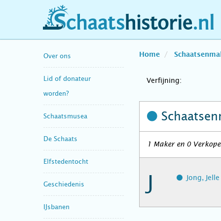
schaatshistorie.nl
Home
Schaatsenma
Over ons
Lid of donateur
Verfijning:
worden?
Schaatsen
Schaatsmusea
De Schaats
1 Maker en 0 Verkoper
Elfstedentocht
J
Jong, Jell
Geschiedenis
IJsbanen