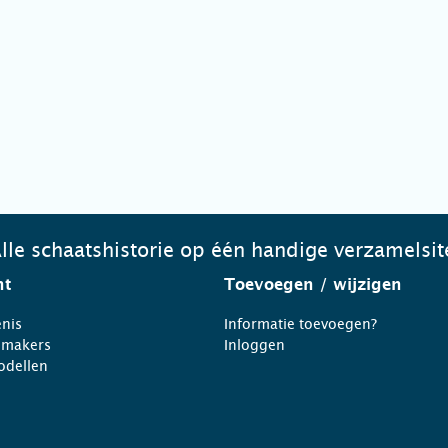
lle schaatshistorie op één handige verzamelsit
ht
Toevoegen
/ wijzigen
nis
Informatie toevoegen?
nmakers
Inloggen
odellen