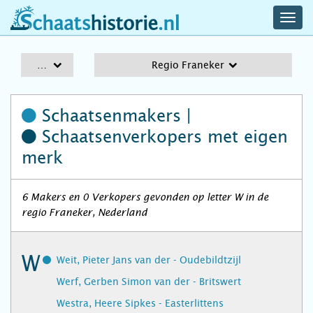
navig
schaatshistorie.nl
men
A-Z
Regio Franeker
Schaatsenmakers |
Schaatsenverkopers
met eigen
merk
6 Makers en 0 Verkopers gevonden op letter W in de
regio Franeker, Nederland
W
Weit, Pieter Jans van der - Oudebildtzijl
Werf, Gerben Simon van der - Britswert
Westra, Heere Sipkes - Easterlittens