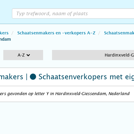
kers
Schaatsenmakers en -verkopers A-Z
Schaatsenmake
endam
A-Z
Hardinxveld-
makers |
Schaatsenverkopers
met ei
ers gevonden op letter Y in Hardinxveld-Giessendam, Nederland