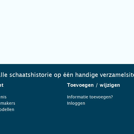
lle schaatshistorie op één handige verzamelsit
ht
Toevoegen
/ wijzigen
nis
Informatie toevoegen?
nmakers
Inloggen
odellen