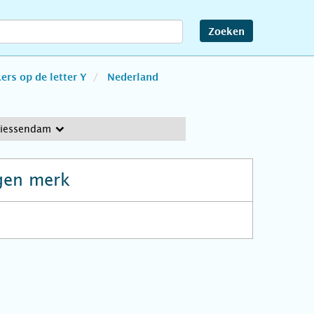
Zoeken
rs op de letter Y
Nederland
Giessendam
gen merk