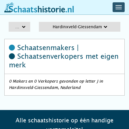
navig
schaatshistorie.nl
men
A-Z
Hardinxveld-Giessendam
Schaatsenmakers |
Schaatsenverkopers
met eigen
merk
0 Makers en 0 Verkopers gevonden op letter J in
Hardinxveld-Giessendam, Nederland
Alle schaatshistorie op één handige