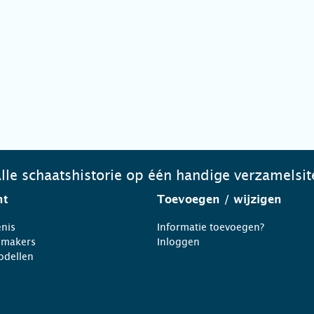
lle schaatshistorie op één handige verzamelsit
ht
Toevoegen
/ wijzigen
nis
Informatie toevoegen?
nmakers
Inloggen
odellen