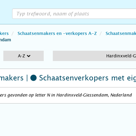
kers
Schaatsenmakers en -verkopers A-Z
Schaatsenmake
endam
A-Z
Hardinxveld-
makers |
Schaatsenverkopers
met ei
ers gevonden op letter N in Hardinxveld-Giessendam, Nederland