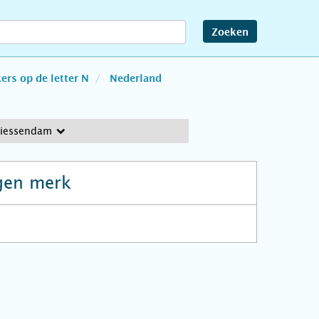
Zoeken
rs op de letter N
Nederland
Giessendam
gen merk