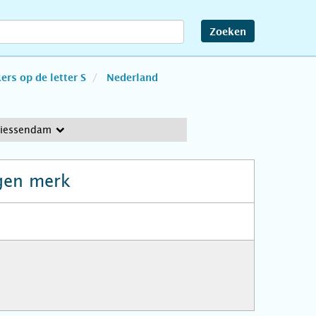
Zoeken
rs op de letter S
Nederland
Giessendam
gen merk