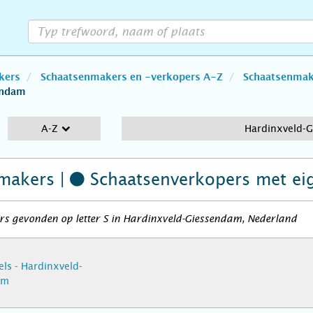
kers
Schaatsenmakers en -verkopers A-Z
Schaatsenmake
endam
A-Z
Hardinxveld-
makers |
Schaatsenverkopers
met ei
rs gevonden op letter S in Hardinxveld-Giessendam, Nederland
els - Hardinxveld-
am