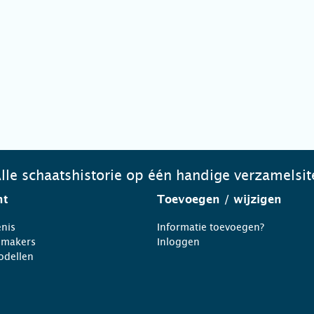
lle schaatshistorie op één handige verzamelsit
ht
Toevoegen
/ wijzigen
nis
Informatie toevoegen?
nmakers
Inloggen
odellen