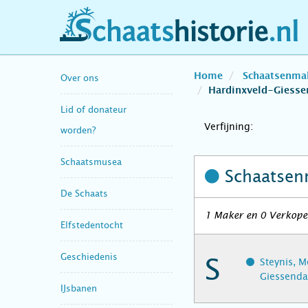
schaatshistorie.nl
Home
Schaatsenma
Over ons
Hardinxveld-Giess
Lid of donateur
Verfijning:
worden?
Schaatsmusea
Schaatsen
De Schaats
1 Maker en 0 Verkope
Elfstedentocht
Geschiedenis
S
Steynis, M
Giessend
IJsbanen