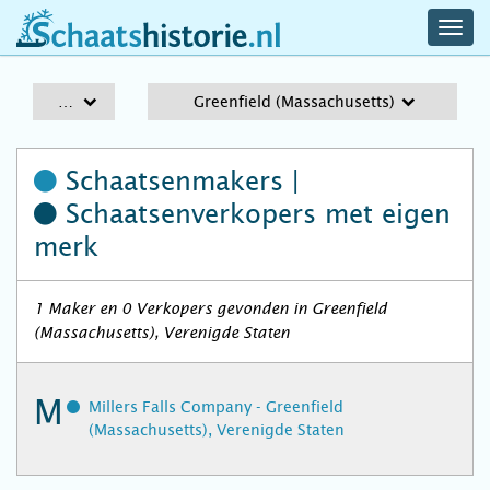
navig
schaatshistorie.nl
men
A-Z
Greenfield (Massachusetts)
Schaatsenmakers |
Schaatsenverkopers
met eigen
merk
1 Maker en 0 Verkopers gevonden in Greenfield
(Massachusetts), Verenigde Staten
M
Millers Falls Company - Greenfield
(Massachusetts), Verenigde Staten