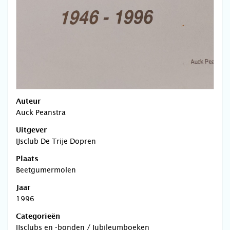
Auteur
Auck Peanstra
Uitgever
IJsclub De Trije Dopren
Plaats
Beetgumermolen
Jaar
1996
Categorieën
IJsclubs en -bonden / Jubileumboeken