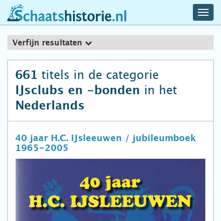
navig
schaatshistorie.nl
men
Verfijn resultaten
titels in de categorie
661
in het
IJsclubs en -bonden
Nederlands
40 jaar H.C. IJsleeuwen / jubileumboek
1965-2005