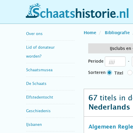
schaatshistorie.nl
Home
Bibliografie
Over ons
Lid of donateur
IJsclubs en
worden?
Periode
-
Schaatsmusea
Sorteren
Titel
De Schaats
titels in 
67
Elfstedentocht
Nederlands
Geschiedenis
IJsbanen
Algemeen Regle