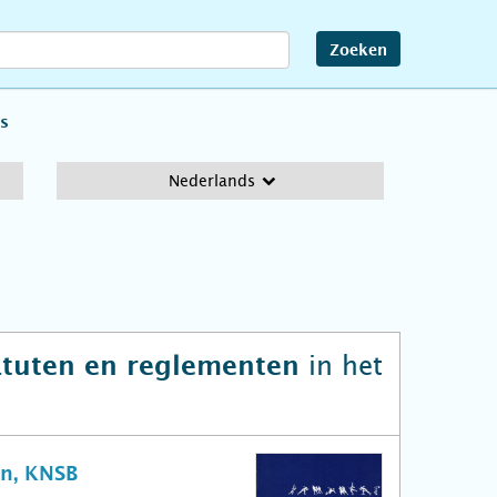
Zoeken
s
Nederlands
in het
atuten en reglementen
n, KNSB