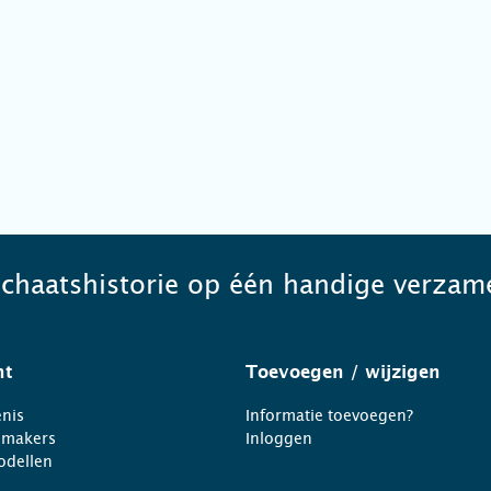
schaatshistorie op één handige verzame
ht
Toevoegen
/ wijzigen
nis
Informatie toevoegen?
nmakers
Inloggen
odellen