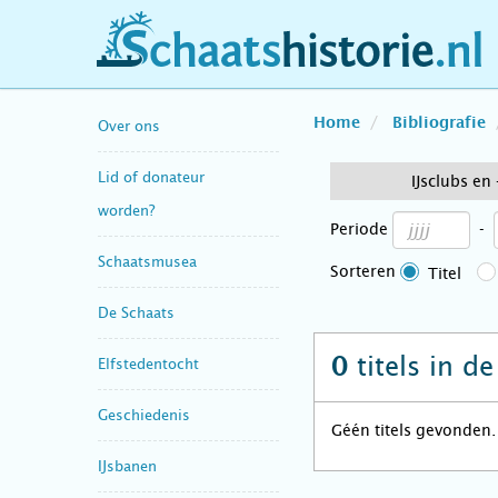
schaatshistorie.nl
Home
Bibliografie
Over ons
Lid of donateur
IJsclubs en
worden?
Periode
-
Schaatsmusea
Sorteren
Titel
De Schaats
titels in d
0
Elfstedentocht
Geschiedenis
Géén titels gevonden.
IJsbanen