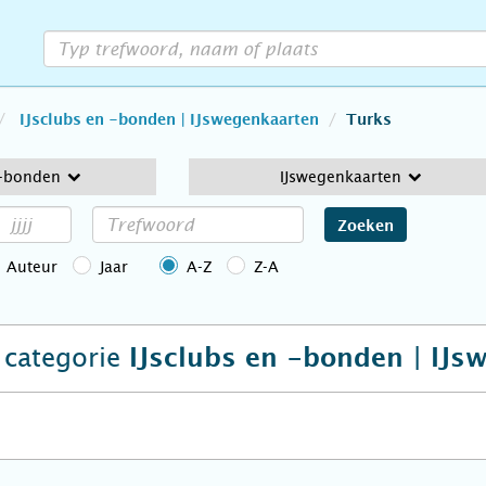
IJsclubs en -bonden | IJswegenkaarten
Turks
 -bonden
IJswegenkaarten
Zoeken
Auteur
Jaar
A-Z
Z-A
e categorie
IJsclubs en -bonden | IJs