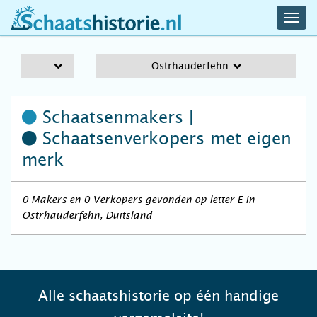
navig
schaatshistorie.nl
men
A-Z
Ostrhauderfehn
Schaatsenmakers |
Schaatsenverkopers
met eigen
merk
0 Makers en 0 Verkopers gevonden op letter E in
Ostrhauderfehn, Duitsland
Alle schaatshistorie op één handige