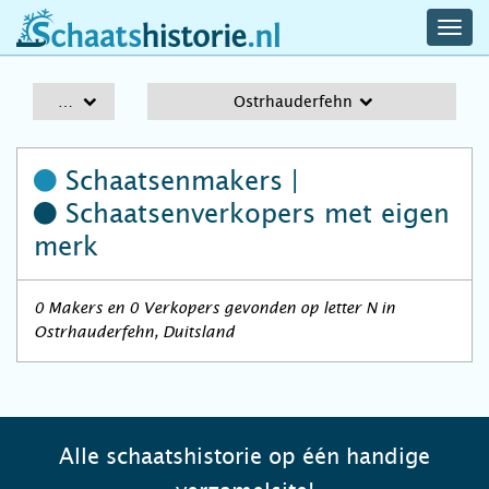
navig
schaatshistorie.nl
men
A-Z
Ostrhauderfehn
Schaatsenmakers |
Schaatsenverkopers
met eigen
merk
0 Makers en 0 Verkopers gevonden op letter N in
Ostrhauderfehn, Duitsland
Alle schaatshistorie op één handige