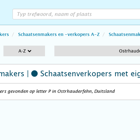
kers
Schaatsenmakers en -verkopers A-Z
Schaatsenmake
A-Z
Ostrhaud
makers |
Schaatsenverkopers
met ei
rs gevonden op letter P in Ostrhauderfehn, Duitsland