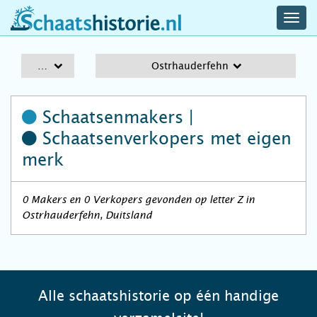
navig
schaatshistorie.nl
men
A-Z
Ostrhauderfehn
Schaatsenmakers |
Schaatsenverkopers
met eigen
merk
0 Makers en 0 Verkopers gevonden op letter Z in
Ostrhauderfehn, Duitsland
Alle schaatshistorie op één handige