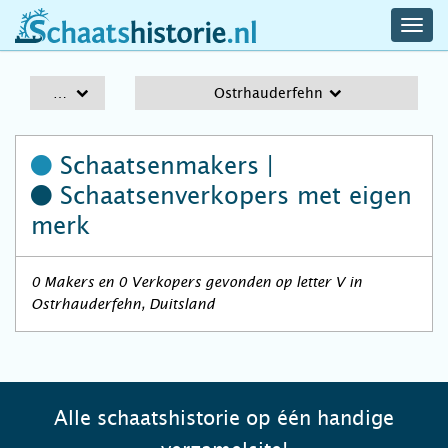
navig
schaatshistorie.nl
men
A-Z
Ostrhauderfehn
Schaatsenmakers |
Schaatsenverkopers
met eigen
merk
0 Makers en 0 Verkopers gevonden op letter V in
Ostrhauderfehn, Duitsland
Alle schaatshistorie op één handige