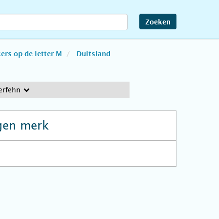
Zoeken
rs op de letter M
Duitsland
erfehn
gen merk