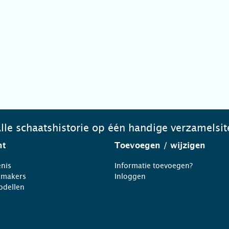
lle schaatshistorie op één handige verzamelsit
ht
Toevoegen
/ wijzigen
nis
Informatie toevoegen?
nmakers
Inloggen
odellen