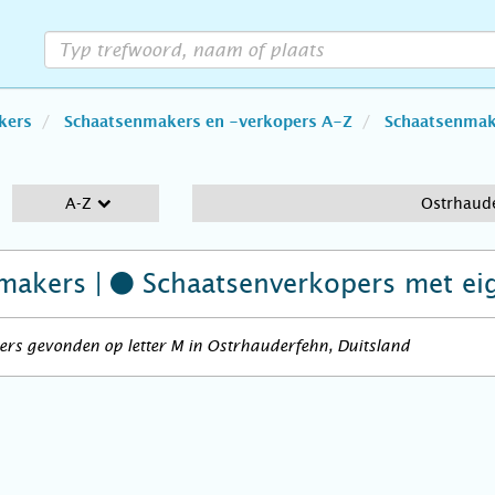
kers
Schaatsenmakers en -verkopers A-Z
Schaatsenmake
A-Z
Ostrhaud
makers |
Schaatsenverkopers
met ei
rs gevonden op letter M in Ostrhauderfehn, Duitsland