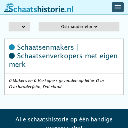
navig
schaatshistorie.nl
men
A-Z
Ostrhauderfehn
Schaatsenmakers |
Schaatsenverkopers
met eigen
merk
0 Makers en 0 Verkopers gevonden op letter O in
Ostrhauderfehn, Duitsland
Alle schaatshistorie op één handige