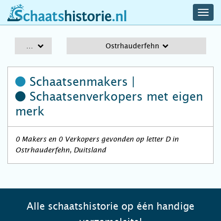
navig
schaatshistorie.nl
men
A-Z
Ostrhauderfehn
Schaatsenmakers |
Schaatsenverkopers
met eigen
merk
0 Makers en 0 Verkopers gevonden op letter D in
Ostrhauderfehn, Duitsland
Alle schaatshistorie op één handige