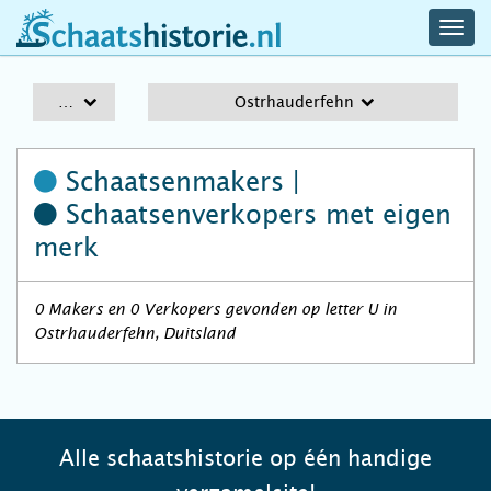
navig
schaatshistorie.nl
men
A-Z
Ostrhauderfehn
Schaatsenmakers |
Schaatsenverkopers
met eigen
merk
0 Makers en 0 Verkopers gevonden op letter U in
Ostrhauderfehn, Duitsland
Alle schaatshistorie op één handige