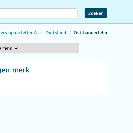
Zoeken
rs op de letter A
Duitsland
Ostrhauderfehn
erfehn
gen merk