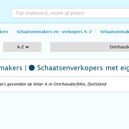
kers
Schaatsenmakers en -verkopers A-Z
Schaatsenmake
A-Z
Ostrhaud
makers |
Schaatsenverkopers
met ei
rs gevonden op letter A in Ostrhauderfehn, Duitsland