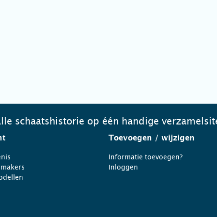
lle schaatshistorie op één handige verzamelsit
ht
Toevoegen
/ wijzigen
nis
Informatie toevoegen?
nmakers
Inloggen
odellen