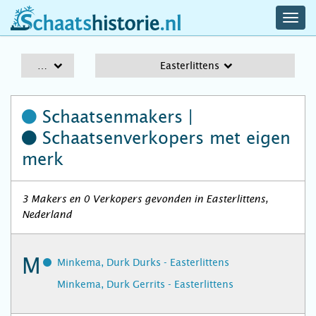
navig
schaatshistorie.nl
men
A-Z
Easterlittens
Schaatsenmakers |
Schaatsenverkopers
met eigen
merk
3 Makers en 0 Verkopers gevonden in Easterlittens,
Nederland
M
Minkema, Durk Durks - Easterlittens
Minkema, Durk Gerrits - Easterlittens