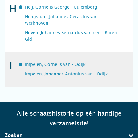
H
Heij, Cornelis George - Culemborg
Hengstum, Johannes Gerardus van -
Werkhoven
Hoven, Johannes Bernardus van den - Buren
Gld
I
Impelen, Cornelis van - Odijk
Impelen, Johannes Antonius van - Odijk
Alle schaatshistorie op één handige
verzamelsite!
Zoeken