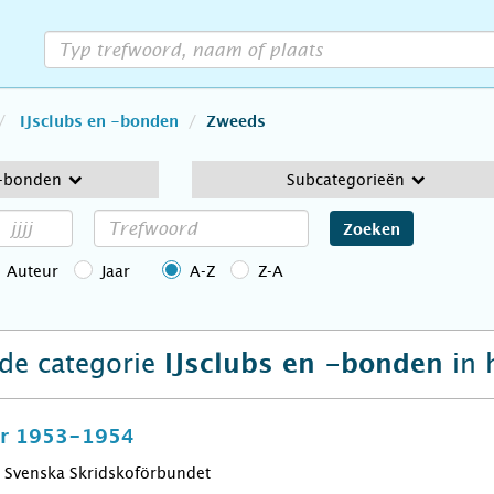
IJsclubs en -bonden
Zweeds
 -bonden
Subcategorieën
Zoeken
Auteur
Jaar
A-Z
Z-A
 de categorie
in 
IJsclubs en -bonden
för 1953-1954
Svenska Skridskoförbundet