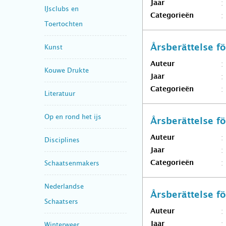
Jaar
IJsclubs en
Categorieën
Toertochten
Kunst
Årsberättelse 
Auteur
Kouwe Drukte
Jaar
Categorieën
Literatuur
Op en rond het ijs
Årsberättelse 
Auteur
Disciplines
Jaar
Schaatsenmakers
Categorieën
Nederlandse
Årsberättelse 
Schaatsers
Auteur
Jaar
Winterweer