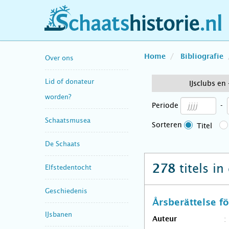
schaatshistorie.nl
Home
Bibliografie
Over ons
Lid of donateur
IJsclubs en
worden?
Periode
-
Schaatsmusea
Sorteren
Titel
De Schaats
titels in
278
Elfstedentocht
Geschiedenis
Årsberättelse 
IJsbanen
Auteur