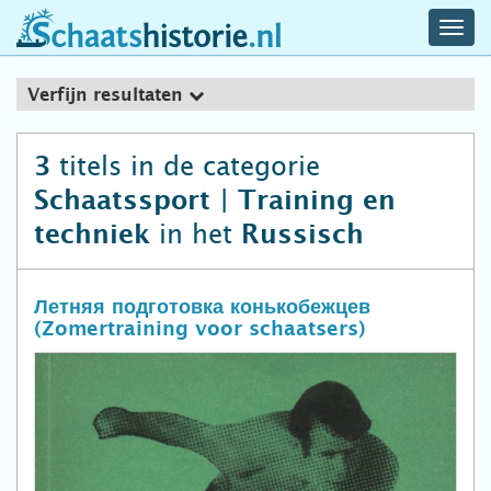
navig
schaatshistorie.nl
men
Verfijn resultaten
titels in de categorie
3
Schaatssport | Training en
in het
techniek
Russisch
Летняя подготовка конькобежцев
(Zomertraining voor schaatsers)