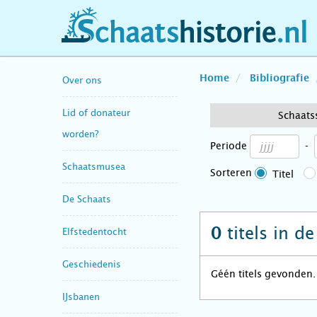
schaatshistorie.nl
Home
Bibliografie
Over ons
Lid of donateur
Schaats
worden?
Periode
-
Schaatsmusea
Sorteren
Titel
De Schaats
titels in d
0
Elfstedentocht
Geschiedenis
Géén titels gevonden.
IJsbanen