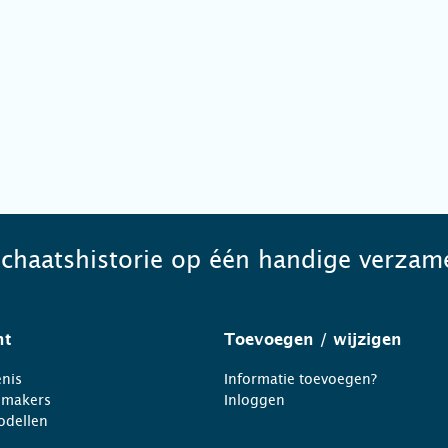
schaatshistorie op één handige verzame
ht
Toevoegen
/ wijzigen
nis
Informatie toevoegen?
nmakers
Inloggen
odellen