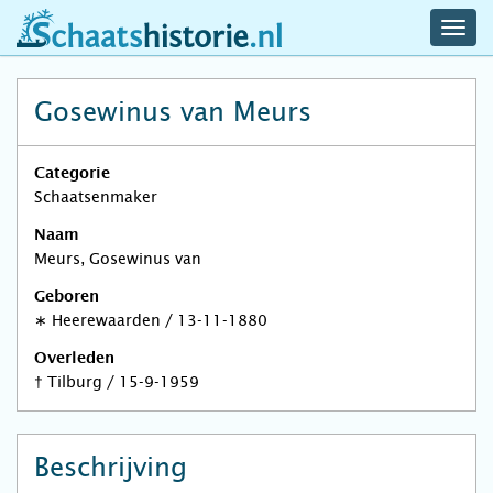
navig
schaatshistorie.nl
men
Gosewinus van Meurs
Categorie
Schaatsenmaker
Naam
Meurs, Gosewinus van
Geboren
∗
Heerewaarden
/
13-11-1880
Overleden
†
Tilburg
/
15-9-1959
Beschrijving