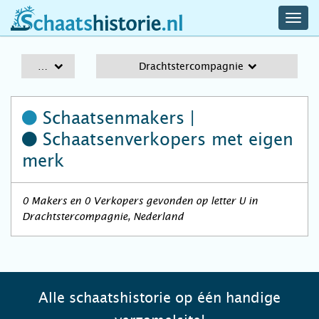
navig
schaatshistorie.nl
men
A-Z
Drachtstercompagnie
Schaatsenmakers |
Schaatsenverkopers
met eigen
merk
0 Makers en 0 Verkopers gevonden op letter U in
Drachtstercompagnie, Nederland
Alle schaatshistorie op één handige