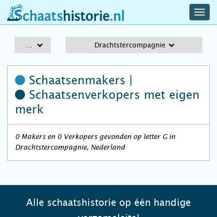
navig
schaatshistorie.nl
men
A-Z
Drachtstercompagnie
Schaatsenmakers |
Schaatsenverkopers
met eigen
merk
0 Makers en 0 Verkopers gevonden op letter G in
Drachtstercompagnie, Nederland
Alle schaatshistorie op één handige