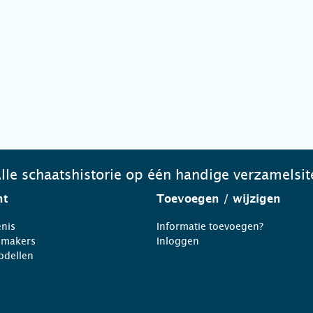
lle schaatshistorie op één handige verzamelsit
ht
Toevoegen
/ wijzigen
nis
Informatie toevoegen?
nmakers
Inloggen
odellen