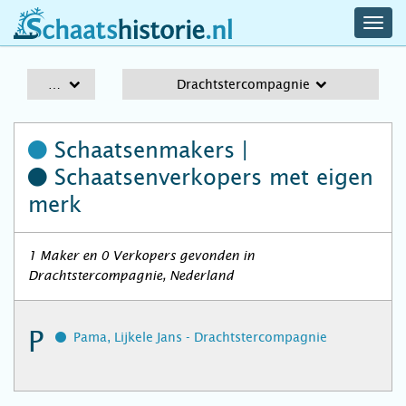
navig
schaatshistorie.nl
men
A-Z
Drachtstercompagnie
Schaatsenmakers |
Schaatsenverkopers
met eigen
merk
1 Maker en 0 Verkopers gevonden in
Drachtstercompagnie, Nederland
P
Pama, Lijkele Jans - Drachtstercompagnie