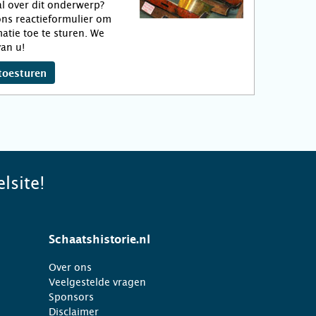
l over dit onderwerp?
ns reactieformulier om
atie toe te sturen. We
an u!
toesturen
lsite!
Schaatshistorie.nl
Over ons
Veelgestelde vragen
Sponsors
Disclaimer