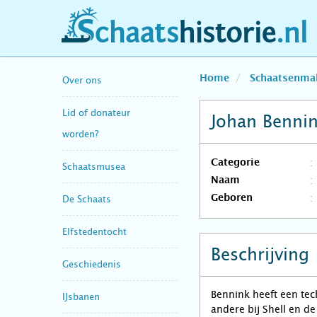
schaatshistorie.nl
Home
Schaatsenma
Over ons
Lid of donateur
Johan Benni
worden?
Categorie
Schaatsmusea
Naam
Geboren
De Schaats
Elfstedentocht
Beschrijving
Geschiedenis
Bennink heeft een tec
IJsbanen
andere bij Shell en d