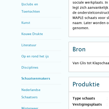
sociale werkplaats. In
IJsclubs en
legt zich aanvankelij
Toertochten
de onderstelconstruct
MAPLE-schaats voor sho
Kunst
naam. Later worden o
genomen.
Kouwe Drukte
Literatuur
Bron
Op en rond het ijs
Van Glis tot Klapscha
Disciplines
Schaatsenmakers
Produktie
Nederlandse
Schaatsers
Type schaats
Vestigingsplaats
Winterweer