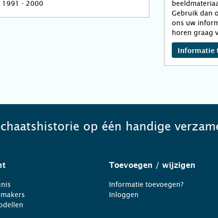
1991 - 2000
beeldmateriaa
Gebruik dan o
ons uw inform
horen graag v
Informatie 
schaatshistorie op één handige verzame
ht
Toevoegen
/ wijzigen
nis
Informatie toevoegen?
nmakers
Inloggen
odellen