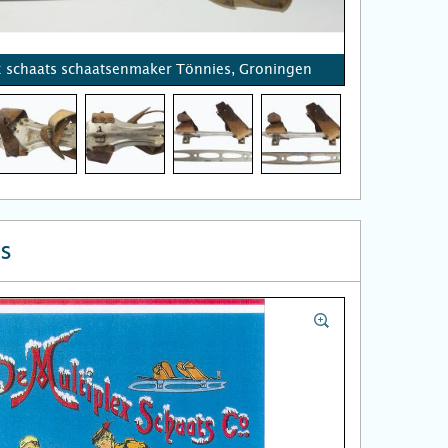
x schaats schaatsenmaker Tönnies, Groningen
s