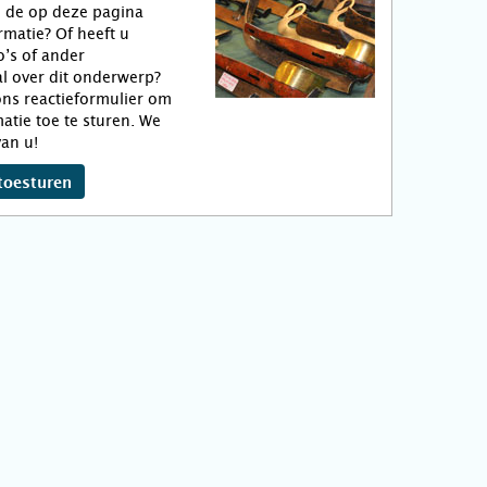
n de op deze pagina
matie? Of heeft u
o’s of ander
l over dit onderwerp?
ns reactieformulier om
atie toe te sturen. We
an u!
toesturen