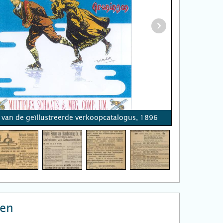
 van de geïllustreerde verkoopcatalogus, 1896
en