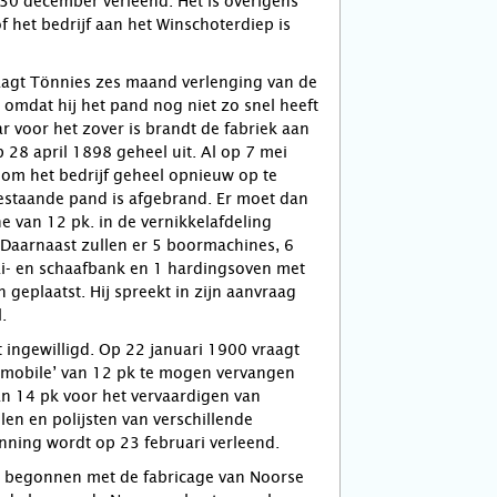
30 december verleend. Het is overigens
of het bedrijf aan het Winschoterdiep is
agt Tönnies zes maand verlenging van de
omdat hij het pand nog niet zo snel heeft
r voor het zover is brandt de fabriek aan
 28 april 1898 geheel uit. Al op 7 mei
 om het bedrijf geheel opnieuw op te
staande pand is afgebrand. Er moet dan
 van 12 pk. in de vernikkelafdeling
Daarnaast zullen er 5 boormachines, 6
i- en schaafbank en 1 hardingsoven met
geplaatst. Hij spreekt in zijn aanvraag
.
 ingewilligd. Op 22 januari 1900 vraagt
comobile’ van 12 pk te mogen vervangen
n 14 pk voor het vervaardigen van
len en polijsten van verschillende
nning wordt op 23 februari verleend.
 begonnen met de fabricage van Noorse