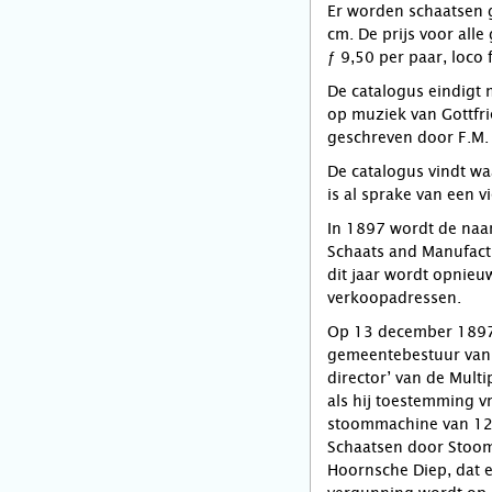
Er worden schaatsen 
cm. De prijs voor alle
ƒ 9,50 per paar, loco 
De catalogus eindigt 
op muziek van Gottfri
geschreven door F.M.
De catalogus vindt waa
is al sprake van een v
In 1897 wordt de naam
Schaats and Manufact
dit jaar wordt opnieu
verkoopadressen.
Op 13 december 1897 
gemeentebestuur van 
director’ van de Mult
als hij toestemming v
stoommachine van 12 p
Schaatsen door Stoom
Hoornsche Diep, dat e