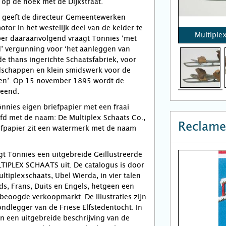
op de hoek met de Dijkstraat.
 geeft de directeur Gemeentewerken
or in het westelijk deel van de kelder te
Multiple
ber daaraanvolgend vraagt Tönnies ‘met
d’ vergunning voor ‘het aanleggen van
e thans ingerichte Schaatsfabriek, voor
schappen en klein smidswerk voor de
sen’. Op 15 november 1895 wordt de
leend.
nnies eigen briefpapier met een fraai
ofd met de naam: De Multiplex Schaats Co.,
Reclame
efpapier zit een watermerk met de naam
t Tönnies een uitgebreide Geïllustreerde
TIPLEX SCHAATS uit. De catalogus is door
ltiplexschaats, Ubel Wierda, in vier talen
s, Frans, Duits en Engels, hetgeen een
 beoogde verkoopmarkt. De illustraties zijn
ondlegger van de Friese Elfstedentocht. In
n een uitgebreide beschrijving van de