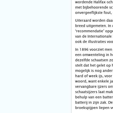
wordende Halifax-scha
met bijbehoorende sc
onvergeeflijkste fout
Uiteraard worden daa
breed uitgemeten. In 
‘recommendatie’ opge
van de Internationale
ook de illustraties vo
In 1896 voorziet men
een omwenteling in h
dezelfde schaatsen zo
stelt dat het gelet op
mogelijk is nog ander
hard of week ijs, voor
woord, want enkele ja
vervangbare ijzers ont
schaatsijzers laat ma
behulp van een batteri
batterij in zijn zak. 
broekspijpen liepen 