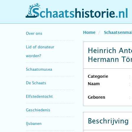
schaatshistorie.nl
Home
Schaatsenma
Over ons
Lid of donateur
Heinrich Ant
worden?
Hermann Tö
Schaatsmusea
Categorie
De Schaats
Naam
Elfstedentocht
Geboren
Geschiedenis
Beschrijving
IJsbanen