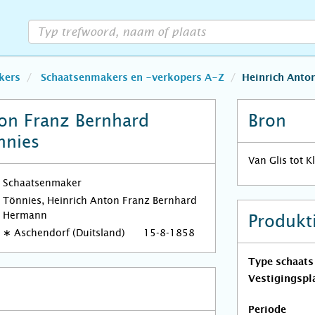
kers
Schaatsenmakers en -verkopers A-Z
Heinrich Anto
on Franz Bernhard
Bron
nnies
Van Glis tot 
Schaatsenmaker
Tönnies, Heinrich Anton Franz Bernhard
Hermann
Produkt
∗
Aschendorf (Duitsland)
15-8-1858
Type schaats
Vestigingspl
Periode