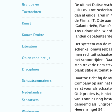
IJsclubs en
De uit het Duitse As
juli 1890 tot Nederland
Toertochten
dan al enige jaren in 
de Firma J.T. Otté aan
Kunst
‘Galanterieën, Piano’
1891 door Ubel Wierd
Kouwe Drukte
landen gepatenteerde 
Het systeem van de mu
Literatuur
schenkel omwisselbaar
men rechtuit schaatsen
Op en rond het ijs
het schoonrijden. Daa
Men trekt de riem ste
Disciplines
blank stifje automatis
Daartoe richt hij de 
Schaatsenmakers
Company op aan het W
eerst voor als schaats
Nederlandse
Otté precies is, is nie
van Tönnies nog besta
Schaatsers
genoemd als ‘Engrosha
Heerensingel 34’.
Winterweer