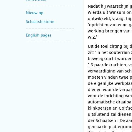
Nadat hij waarschijnl
Wierda uit Winsum on
Nieuw op
ontwikkeld, vraagt hi
Schaatshistorie
‘oprichten van eene g
werking brengen van 
English pages
W.Z.’
Uit de toelichting bij 
zit: ‘In het souterrai
beweegkracht worden 
16 paardekrachten; vo
vervaardiging van sch
moeten vinden twee p
de eigenlijke werkplaa
dienen voor de verpa
voor de inrichting va
automatische draaiban
klinkpersen en Colt’s
uitsluitend zal diene
der Schaatsen.’ De aa
gemaakte plattegrond,