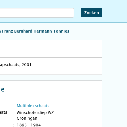
Zoeken
n Franz Bernhard Hermann Tönnies
Klapschaats, 2001
ie
Multiplexschaats
Winschoterdiep WZ
aats
Groningen
1895 - 1904