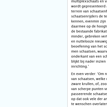
multiplexschaats en v
wordt gepresenteerd a
terrein van schaatsen
schaatsenrijders de t
kennen, evenmin zijn
daarmee op de hoogte.
de bestaande fabrikat
minder, gebreken vert
en nuttelooze nieuwi
beoefening van het sc
men schaatsen, waarv
onderkant van een sch
blijkt bij nader inzie
inrichting.’
En even verder: ‘Om n
van schaatsen, welke 
zware krullen, of, zo
van scherpe punten vo
passeerende schaatsen
op dat ook vele der a
te wenschen overlaten.