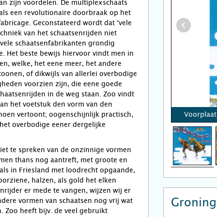
an zijn voordelen. De multiplexschaats
ls een revolutionaire doorbraak op het
fabricage. Geconstateerd wordt dat ‘vele
echniek van het schaatsenrijden niet
 vele schaatsenfabrikanten grondig
 Het beste bewijs hiervoor vindt men in
en, welke, het eene meer, het andere
oonen, of dikwijls van allerlei overbodige
gheden voorzien zijn, die eene goede
haatsenrijden in de weg staan. Zoo vindt
an het voetstuk den vorm van den
oen vertoont; oogenschijnlijk practisch,
Voorplaat
n het overbodige eener dergelijke
iet te spreken van de onzinnige vormen
men thans nog aantreft, met groote en
oals in Friesland met loodrecht opgaande,
orziene, halzen, als gold het elken
rijder er mede te vangen, wijzen wij er
Groning
ndere vormen van schaatsen nog vrij wat
 Zoo heeft bijv. de veel gebruikt