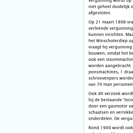
vergunning wordt op 
niet geheel duidelijk 
afgestoten.
Op 21 maart 1898 vra
verleende vergunning 
kunnen inrichten. Maa
het Winschoterdiep op
vraagt hij vergunning
bouwen, omdat het be
ook een stoommachine
worden aangebracht. 
ponsmachines, 1 draa
schroevenpers worden 
van 70 man personeel
Ook dit verzoek wordt
hij de bestaande ‘lo
door een gasmotor va
schaatsen en vernikke
onderdelen. De vergu
Rond 1900 wordt ook