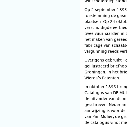
Winschoterdiep stond 
Op 2 september 1895
toestemming de gasmot
plaatsen. Op 24 okto
verschuldigde eerbie
twee vuurhaarden in d
het maken van gereed
fabricage van schaat
vergunning reeds ver
Overigens gebruikt Tö
geïllustreerd briefho
Groningen. In het bri
Wierda’s Patenten.
In oktober 1896 breng
Catalogus van DE MUL
de uitvinder van de mu
geschreven: Nederland
aanwijzing is voor de
van Pim Mulier, de gr
de catalogus vindt me