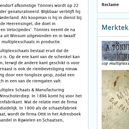
Reclame
chendorf afkomstige Tönnies wordt op 22
er genaturaliseerd. Blijkbaar verblijft hij
Nederland. Als koopman is hij in dienst bij
 de Heerensingel, die doet in
Merktek
s en Velocipedes’. Tönnies neemt de na
a uit Winsum uitgevonden en in twaalf
multiplexschaats in productie.
ltiplexschaats bestaat eruit dat de
 is. Op de ene kant van de schenkel kan
, terwijl de andere kant geschikt is voor
(op multiplex
rnaast is ook de riembevestiging nieuw.
vig door een tongloze gesp, zodat een
ch in een van de riemgaten valt.
Multiplex Schaats & Manufacturing
inschoterdiep. In 1896 komt hij voor het
enfabrikant. Wat de relatie met de firma
t duidelijk. In 1900 als de schaatsfabriek
at, wordt de firma Otté in het Adresboek
ndel in Rijwielen en Schaatsen,