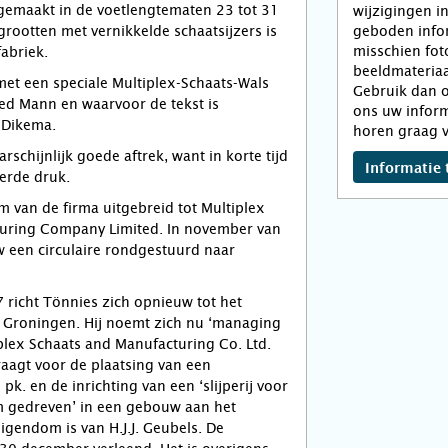
gemaakt in de voetlengtematen 23 tot 31
wijzigingen i
geboden infor
 grootten met vernikkelde schaatsijzers is
misschien fot
fabriek.
beeldmateriaa
met een speciale Multiplex-Schaats-Wals
Gebruik dan o
ed Mann en waarvoor de tekst is
ons uw inform
 Dikema.
horen graag v
rschijnlijk goede aftrek, want in korte tijd
Informatie 
ierde druk.
 van de firma uitgebreid tot Multiplex
uring Company Limited. In november van
w een circulaire rondgestuurd naar
richt Tönnies zich opnieuw tot het
Groningen. Hij noemt zich nu ‘managing
iplex Schaats and Manufacturing Co. Ltd.
raagt voor de plaatsing van een
k. en de inrichting van een ‘slijperij voor
 gedreven’ in een gebouw aan het
igendom is van H.J.J. Geubels. De