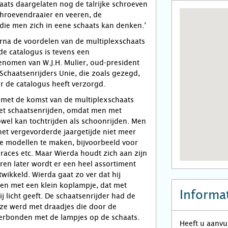
ats daargelaten nog de talrijke schroeven
hroevendraaier en veeren, de
, die men zich in eene schaats kan denken.’
rna de voordelen van de multiplexschaats
de catalogus is tevens een
nomen van W.J.H. Mulier, oud-president
 Schaatsenrijders Unie, die zoals gezegd,
or de catalogus heeft verzorgd.
 met de komst van de multiplexschaats
et schaatsenrijden, omdat men met
wel kan tochtrijden als schoonrijden. Men
 het vergevorderde jaargetijde niet meer
e modellen te maken, bijvoorbeeld voor
 races etc. Maar Wierda houdt zich aan zijn
ren later wordt er een heel assortiment
wikkeld. Wierda gaat zo ver dat hij
ken met een klein koplampje, dat met
Informat
j licht geeft. De schaatsenrijder had de
Deze werd met draadjes die door de
verbonden met de lampjes op de schaats.
Heeft u aanvu