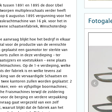
ijk tussen 1891 en 1895 de door Ubel
tworpen multiplexschaats verder heeft
j op 6 augustus 1895 vergunning voor het
Fotogale
askrachtmachine van 16 pk. voor het in
eene schaatsenfabriek, Winschoterdiep
de aanvraag blijkt hoe het bedrijf in elkaar
n zal voor de productie van de vereischte
geplaatst een gasmotor ter sterkte van
orts zullen in deze verdieping – ter
aatsijzers en voetstukken – eene plaats
letmachines. Op de 1-e verdieping, welke
ts der fabriek is en welke tevens zal
kking van de vervaardigde Schaatsen en
n twee kantoren zullen worden geplaatst: 2
ken; een- en vijfspillige boormachines;
che Fraismachines terwijl de zoldering
n voor de berging en verdere verpakking
nvraag gaat vergezeld van een zelf
 waaruit blijkt dat de fabriek aan het