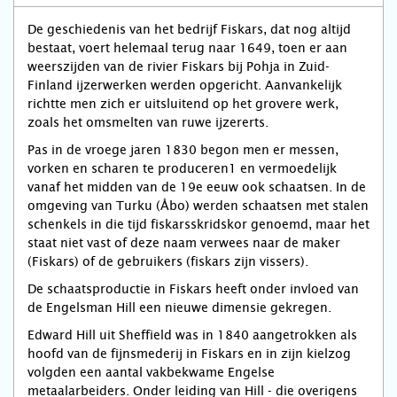
De geschiedenis van het bedrijf Fiskars, dat nog altijd
bestaat, voert helemaal terug naar 1649, toen er aan
weerszijden van de rivier Fiskars bij Pohja in Zuid-
Finland ijzerwerken werden opgericht. Aanvankelijk
richtte men zich er uitsluitend op het grovere werk,
zoals het omsmelten van ruwe ijzererts.
Pas in de vroege jaren 1830 begon men er messen,
vorken en scharen te produceren1 en vermoedelijk
vanaf het midden van de 19e eeuw ook schaatsen. In de
omgeving van Turku (Åbo) werden schaatsen met stalen
schenkels in die tijd fiskarsskridskor genoemd, maar het
staat niet vast of deze naam verwees naar de maker
(Fiskars) of de gebruikers (fiskars zijn vissers).
De schaatsproductie in Fiskars heeft onder invloed van
de Engelsman Hill een nieuwe dimensie gekregen.
Edward Hill uit Sheffield was in 1840 aangetrokken als
hoofd van de fijnsmederij in Fiskars en in zijn kielzog
volgden een aantal vakbekwame Engelse
metaalarbeiders. Onder leiding van Hill - die overigens