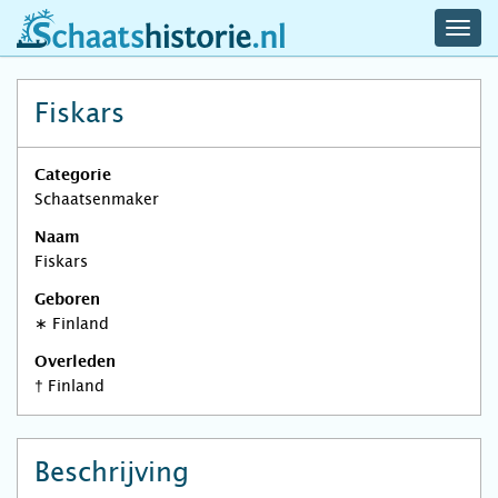
navig
schaatshistorie.nl
men
Fiskars
Categorie
Schaatsenmaker
Naam
Fiskars
Geboren
∗
Finland
Overleden
†
Finland
Beschrijving