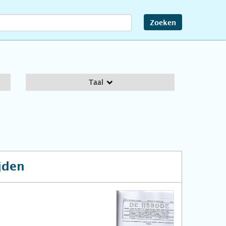
Zoeken
Taal
jden