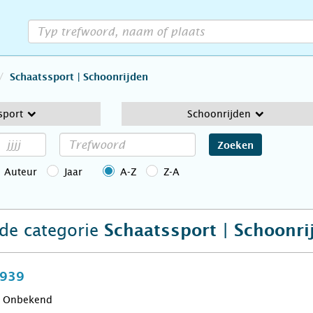
Schaatssport | Schoonrijden
sport
Schoonrijden
Zoeken
Auteur
Jaar
A-Z
Z-A
 de categorie
Schaatssport | Schoonri
1939
Onbekend