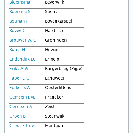
Bloemsma H.
Beverwijk
Boersma S.
Stiens
Botman J.
Bovenkarspel
Bovée C.
Halsteren
Brouwer W.K.
Groningen
Buma H.
Hitzum
Endendijk D.
Ermelo
Eriks A.W.
Burgerbrug (Zijpe)
Faber D.C.
Langweer
Folkerts A.
Oosterlittens
Gemser H.M.
Franeker
Gerritsen A.
Zeist
Groen B.
Steenwijk
Groot F.L.de
Mantgum