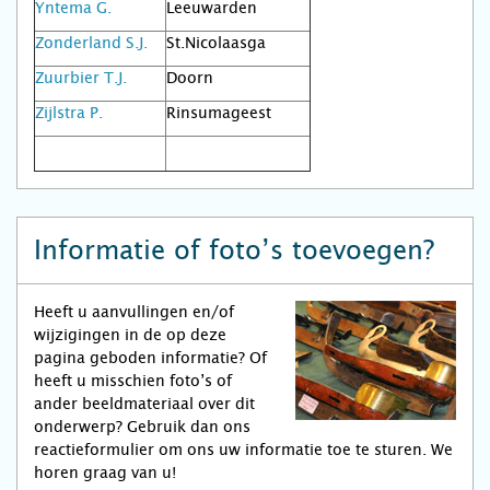
Yntema G.
Leeuwarden
Zonderland S.J.
St.Nicolaasga
Zuurbier T.J.
Doorn
Zijlstra P.
Rinsumageest
Informatie of foto’s toevoegen?
Heeft u aanvullingen en/of
wijzigingen in de op deze
pagina geboden informatie? Of
heeft u misschien foto’s of
ander beeldmateriaal over dit
onderwerp? Gebruik dan ons
reactieformulier om ons uw informatie toe te sturen. We
horen graag van u!