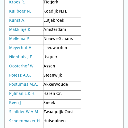
Kroes R.
Tietjerk
Kuilboer N.
Koedijk N.H.
Kunst A.
Lutjebroek
Makkinje K.
Amsterdam
Mellema P.
Nieuwe-Schans
Meyerhof H.
Leeuwarden
Nienhuis J.F.
Usquert
Oosterhof W.
Assen
Poiesz A.G.
Steenwijk
Postumus M.A.
Akkerwoude
Pijlman L.K.H.
Haren Gr.
Reen J.
Sneek
Schilder W.A.M.
Zwaagdijk-Oost
Schoenmaker H.
Huisduinen