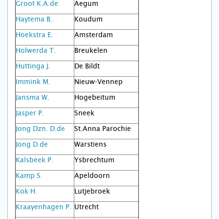
Groot K.A.de
Aegum
Haytema B.
Koudum
Hoekstra E.
Amsterdam
Holwerda T.
Breukelen
Huttinga J.
De Bildt
Immink M.
Nieuw-Vennep
Jansma W.
Hogebeitum
Jasper P.
Sneek
Jong Dzn. D.de
St.Anna Parochie
Jong D.de
Warstiens
Kalsbeek P.
Ysbrechtum
Kamp S.
Apeldoorn
Kok H.
Lutjebroek
Kraayenhagen P.
Utrecht