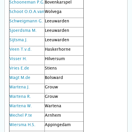
Schooneman P.G.
Bovenkarspel
Schoot O.O.A.van
Wolvega
Schweigmann G.
Leeuwarden
Sjoerdsma M.
Leeuwarden
Sijtsma J.
Leeuwarden
Veen T.v.d.
Haskerhorne
Visser H.
Hilversum
Vries E.de
Stiens
Wagt M.de
Bolsward
Wartena J.
Grouw
Wartena R.
Grouw
Wartena W.
Wartena
Wechel P.te
Arnhem
Wiersma H.S.
Appingedam