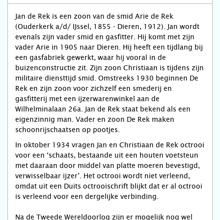
Jan de Rek is een zoon van de smid Arie de Rek
(Ouderkerk a/d/ IJssel, 1855 - Dieren, 1912). Jan wordt
evenals zijn vader smid en gasfitter. Hij komt met zijn
vader Arie in 1905 naar Dieren. Hij heeft een tijdlang bij
een gasfabriek gewerkt, waar hij vooral in de
buizenconstructie zit. Zijn zoon Christiaan is tijdens zijn
militaire diensttijd smid. Omstreeks 1930 beginnen De
Rek en zijn zoon voor zichzelf een smederij en
gasfitterij met een ijzerwarenwinkel aan de
Wilhelminalaan 26a. Jan de Rek staat bekend als een
eigenzinnig man. Vader en zoon De Rek maken
schoonrijschaatsen op pootjes.
In oktober 1934 vragen Jan en Christiaan de Rek octrooi
voor een ‘schaats, bestaande uit een houten voetsteun
met daaraan door middel van platte moeren bevestigd,
verwisselbaar ijzer’. Het octrooi wordt niet verleend,
omdat uit een Duits octrooischrift blijkt dat er al octrooi
is verleend voor een dergelijke verbinding.
Na de Tweede Wereldoorlog zijn er mogelijk nog wel