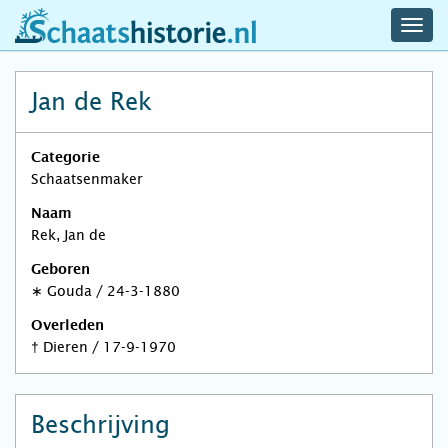
navig
schaatshistorie.nl
men
Jan de Rek
Categorie
Schaatsenmaker
Naam
Rek, Jan de
Geboren
∗
Gouda
/
24-3-1880
Overleden
†
Dieren
/
17-9-1970
Beschrijving