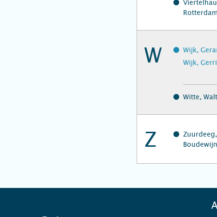
Viertelha
Rotterda
W
Wijk, Ger
Wijk, Gerr
Witte, Wal
Z
Zuurdeeg,
Boudewijn
A