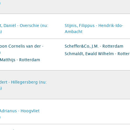
m
, Daniël - Overschie (nu:
Stijnis, Filippus - Hendrik-Ido-
)
Ambacht
oon Cornelis van der -
Scheffer&Co, J.M. - Rotterdam
m
Schmaldt, Ewald Wilhelm - Rotte
Matthijs - Rotterdam
ert - Hillegersberg (nu:
)
Adrianus - Hoogvliet
m