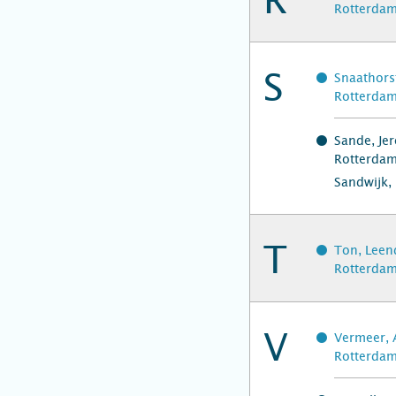
R
Rotterda
S
Snaathorst
Rotterdam
Sande, Jer
Rotterda
Sandwijk, 
T
Ton, Leend
Rotterdam
V
Vermeer, 
Rotterda