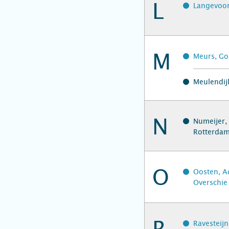
L
Langevoor
M
Meurs, Go
Meulendijk
N
Numeijer, 
Rotterda
O
Oosten, A
Overschie
Ravesteij