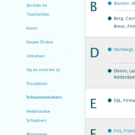
B
Blanker, 
IJsclubs en
Toertochten
Berg, Corn
Breur, Fi
Kunst
Kouwe Drukte
D
Dortwegt,
Literatuur
Op en rond het ijs
Doorn, La
Rotterda
Disciplines
Schaatsenmakers
E
EIJL, Firm
Nederlandse
Schaatsers
F
Fris, Fran
Winterweer