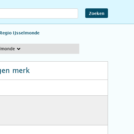
Zoeken
Regio IJsselmonde
elmonde
gen merk