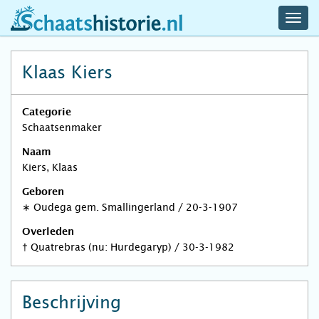
navig
schaatshistorie.nl
men
Klaas Kiers
Categorie
Schaatsenmaker
Naam
Kiers, Klaas
Geboren
∗
Oudega gem. Smallingerland
/
20-3-1907
Overleden
†
Quatrebras (nu: Hurdegaryp)
/
30-3-1982
Beschrijving