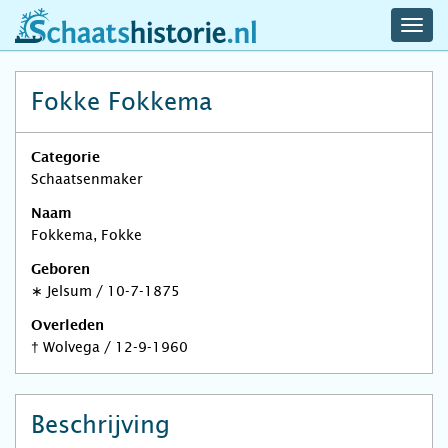
navig
schaatshistorie.nl
men
Fokke Fokkema
Categorie
Schaatsenmaker
Naam
Fokkema, Fokke
Geboren
∗
Jelsum
/
10-7-1875
Overleden
†
Wolvega
/
12-9-1960
Beschrijving