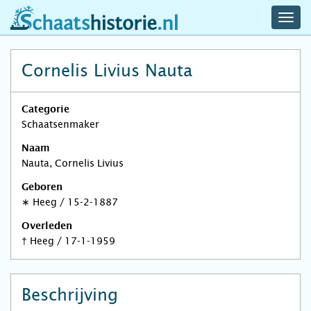
navig
schaatshistorie.nl
men
Cornelis Livius Nauta
Categorie
Schaatsenmaker
Naam
Nauta, Cornelis Livius
Geboren
∗
Heeg
/
15-2-1887
Overleden
†
Heeg
/
17-1-1959
Beschrijving