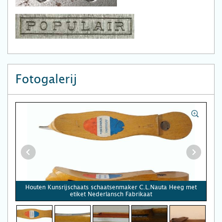
Fotogalerij
Houten Kunsrijschaats schaatsenmaker C.L.Nauta Heeg met
etiket Nederlansch Fabrikaat