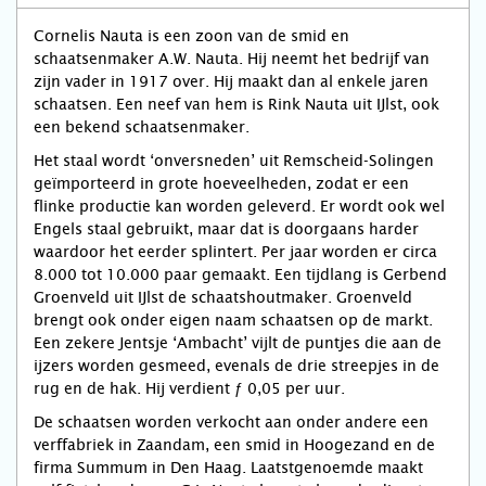
Cornelis Nauta is een zoon van de smid en
schaatsenmaker A.W. Nauta. Hij neemt het bedrijf van
zijn vader in 1917 over. Hij maakt dan al enkele jaren
schaatsen. Een neef van hem is Rink Nauta uit IJlst, ook
een bekend schaatsenmaker.
Het staal wordt ‘onversneden’ uit Remscheid-Solingen
geïmporteerd in grote hoeveelheden, zodat er een
flinke productie kan worden geleverd. Er wordt ook wel
Engels staal gebruikt, maar dat is doorgaans harder
waardoor het eerder splintert. Per jaar worden er circa
8.000 tot 10.000 paar gemaakt. Een tijdlang is Gerbend
Groenveld uit IJlst de schaatshoutmaker. Groenveld
brengt ook onder eigen naam schaatsen op de markt.
Een zekere Jentsje ‘Ambacht’ vijlt de puntjes die aan de
ijzers worden gesmeed, evenals de drie streepjes in de
rug en de hak. Hij verdient ƒ 0,05 per uur.
De schaatsen worden verkocht aan onder andere een
verffabriek in Zaandam, een smid in Hoogezand en de
firma Summum in Den Haag. Laatstgenoemde maakt