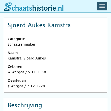
navig
schaatshistorie.nl
men
Sjoerd Aukes Kamstra
Categorie
Schaatsenmaker
Naam
Kamstra, Sjoerd Aukes
Geboren
∗
Wergea
/
5-11-1850
Overleden
†
Wergea
/
7-12-1929
Beschrijving