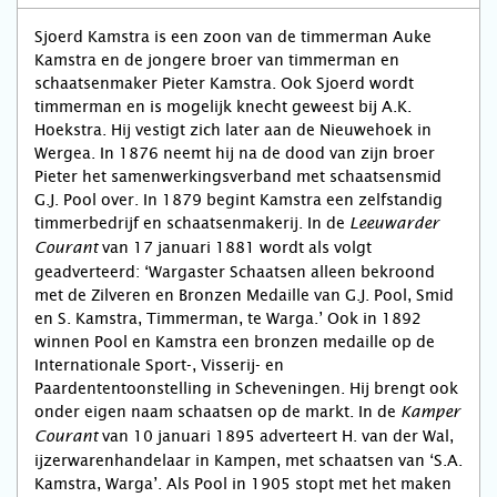
Sjoerd Kamstra is een zoon van de timmerman Auke
Kamstra en de jongere broer van timmerman en
schaatsenmaker Pieter Kamstra. Ook Sjoerd wordt
timmerman en is mogelijk knecht geweest bij A.K.
Hoekstra. Hij vestigt zich later aan de Nieuwehoek in
Wergea. In 1876 neemt hij na de dood van zijn broer
Pieter het samenwerkingsverband met schaatsensmid
G.J. Pool over. In 1879 begint Kamstra een zelfstandig
timmerbedrijf en schaatsenmakerij. In de
Leeuwarder
van 17 januari 1881 wordt als volgt
Courant
geadverteerd: ‘Wargaster Schaatsen alleen bekroond
met de Zilveren en Bronzen Medaille van G.J. Pool, Smid
en S. Kamstra, Timmerman, te Warga.’ Ook in 1892
winnen Pool en Kamstra een bronzen medaille op de
Internationale Sport-, Visserij- en
Paardententoonstelling in Scheveningen. Hij brengt ook
onder eigen naam schaatsen op de markt. In de
Kamper
van 10 januari 1895 adverteert H. van der Wal,
Courant
ijzerwarenhandelaar in Kampen, met schaatsen van ‘S.A.
Kamstra, Warga’. Als Pool in 1905 stopt met het maken