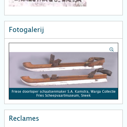
Fotogalerij
Friese doorloper schaatsenmaker S.A. Kamstra, Warga Collectie
Fries Scheepvaartmuseum, Sneek
Reclames