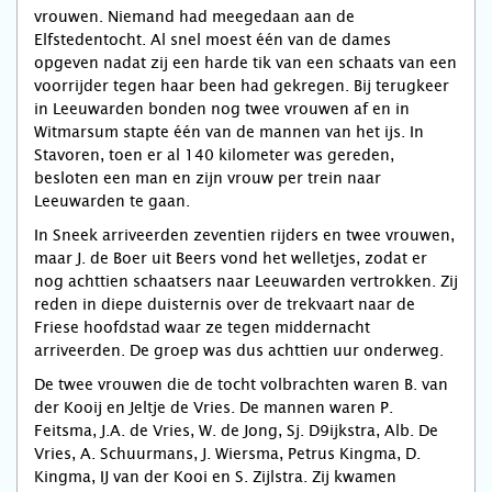
vrouwen. Niemand had meegedaan aan de
Elfstedentocht. Al snel moest één van de dames
opgeven nadat zij een harde tik van een schaats van een
voorrijder tegen haar been had gekregen. Bij terugkeer
in Leeuwarden bonden nog twee vrouwen af en in
Witmarsum stapte één van de mannen van het ijs. In
Stavoren, toen er al 140 kilometer was gereden,
besloten een man en zijn vrouw per trein naar
Leeuwarden te gaan.
In Sneek arriveerden zeventien rijders en twee vrouwen,
maar J. de Boer uit Beers vond het welletjes, zodat er
nog achttien schaatsers naar Leeuwarden vertrokken. Zij
reden in diepe duisternis over de trekvaart naar de
Friese hoofdstad waar ze tegen middernacht
arriveerden. De groep was dus achttien uur onderweg.
De twee vrouwen die de tocht volbrachten waren B. van
der Kooij en Jeltje de Vries. De mannen waren P.
Feitsma, J.A. de Vries, W. de Jong, Sj. D9ijkstra, Alb. De
Vries, A. Schuurmans, J. Wiersma, Petrus Kingma, D.
Kingma, IJ van der Kooi en S. Zijlstra. Zij kwamen