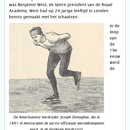
was Benjamin West, de latere president van de Royal
Academy. West had op 24-jarige leeftijd in Londen
kennis gemaakt met het schaatsen.
In de
loop
van
de
19e
eeuw
werd
de
De Amerikaanse hardrijder Joseph Donoghue, die in
1891 in Amsterdam de eerste officieuze wereldkampioen
werd, in de moderne hardrijstijl.