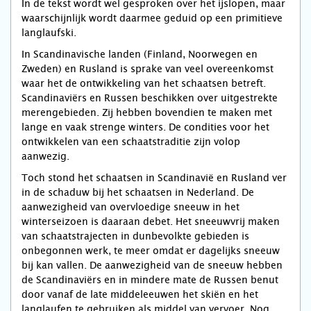
In de tekst wordt wel gesproken over het ijs­lo­pen, maar
waarschijnlijk wordt daarmee geduid op een primitieve
langlaufski.
In Scandinavische landen (Finland, Noorwegen en
Zweden) en Rusland is sprake van veel overeenkomst
waar het de ontwikkeling van het schaatsen betreft.
Scandinaviërs en Russen beschikken over uitgestrekte
merengebieden. Zij hebben bovendien te maken met
lange en vaak strenge winters. De condities voor het
ontwikkelen van een schaatstraditie zijn volop
aanwezig.
Toch stond het schaatsen in Scandinavië en Rusland ver
in de schaduw bij het schaatsen in Nederland. De
aanwezigheid van overvloedige sneeuw in het
winterseizoen is daaraan debet. Het sneeuwvrij maken
van schaatstrajecten in dunbevolkte gebieden is
onbegonnen werk, te meer omdat er dagelijks sneeuw
bij kan vallen. De aanwezigheid van de sneeuw hebben
de Scandinaviërs en in mindere mate de Russen benut
door vanaf de late middeleeuwen het skiën en het
langlaufen te gebruiken als middel van vervoer. Nog