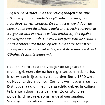
Engelse hardrijder in de voorovergebogen 'Fen-stijl',
afkomstig uit het Fendistrict (Cambridgeshire) ten
noordoosten van London. De schaatser werd door de
constructie van de schaats gedwongen zich voorover te
buigen en dus vooruit te willen, omdat bij de Engelse
hardrijschaats uit de 19e eeuw het ijzer van de schaats
naar achteren toe hoger opliep. Omdat de schaatser
noodgedwongen vooruit wilde, werd de schaats ook wel
G0-aheadschaats genoemd.
Het Fen District bestond vroeger uit uitgestrekte
moerasgebieden, die na het regenseizoen in de herfst,
in de winter in ijsbanen veranderden. Rond 1620 werd
de Nederlandse ingenieur Cornelis Vermuyden naar het
District gehaald om het moerasachtig gebied in cultuur
te brengen door het te bemalen. Zo ontstond een
polderland met vele, soms lange afvoerkanalen.
Vermuyden rekruteerde voor de uitvoering van zijn