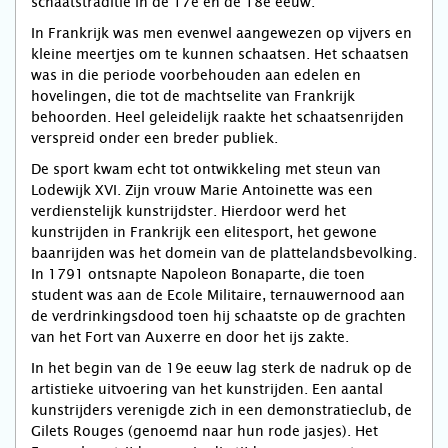
schaatstraditie in de 17e en de 18e eeuw.
In Frankrijk was men evenwel aangewezen op vijvers en
kleine meertjes om te kunnen schaatsen. Het schaatsen
was in die periode voorbehouden aan edelen en
hovelingen, die tot de machtselite van Frankrijk
behoorden. Heel geleidelijk raakte het schaatsenrijden
verspreid onder een breder publiek.
De sport kwam echt tot ontwikkeling met steun van
Lodewijk XVI. Zijn vrouw Marie Antoinette was een
verdienstelijk kunstrijdster. Hierdoor werd het
kunstrijden in Frankrijk een elitesport, het gewone
baanrijden was het domein van de plattelandsbevolking.
In 1791 ontsnapte Napoleon Bonaparte, die toen
student was aan de Ecole Militaire, ternauwernood aan
de verdrinkingsdood toen hij schaatste op de grachten
van het Fort van Auxerre en door het ijs zakte.
In het begin van de 19e eeuw lag sterk de nadruk op de
artistieke uitvoering van het kunstrijden. Een aantal
kunstrijders verenigde zich in een demonstratieclub, de
Gilets Rouges (genoemd naar hun rode jasjes). Het