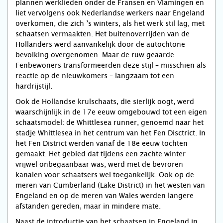
plannen werklieden onder de Fransen en Vlamingen en
liet vervolgens ook Nederlandse werkers naar Engeland
overkomen, die zich ’s winters, als het werk stil lag, met
schaatsen vermaakten. Het buitenoverrijden van de
Hollanders werd aanvankelijk door de autochtone
bevolking overgenomen. Maar de ruw geaarde
Fenbewoners transformeerden deze stijl – misschien als
reactie op de nieuwkomers – langzaam tot een
hardrijstijl.
Ook de Hollandse krulschaats, die sierlijk oogt, werd
waarschijnlijk in de 17e eeuw omgebouwd tot een eigen
schaatsmodel: de Whittlesea runner, genoemd naar het
stadje Whittlesea in het centrum van het Fen Disctrict. In
het Fen District werden vanaf de 18e eeuw tochten
gemaakt. Het gebied dat tijdens een zachte winter
vrijwel onbegaanbaar was, werd met de bevroren
kanalen voor schaatsers wel toegankelijk. Ook op de
meren van Cumberland (Lake District) in het westen van
Engeland en op de meren van Wales werden langere
afstanden gereden, maar in mindere mate.
Naast de introductie van het schaatsen in Engeland in