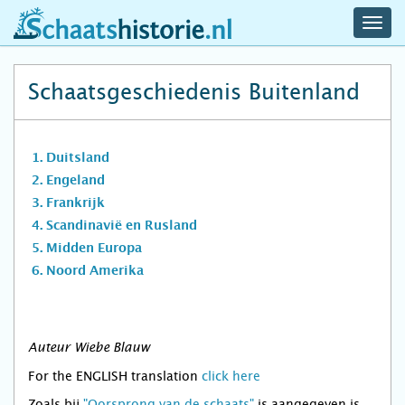
navig
schaatshistorie.nl
men
Schaatsgeschiedenis Buitenland
Duitsland
Engeland
Frankrijk
Scandinavië en Rusland
Midden Europa
Noord Amerika
Auteur Wiebe Blauw
For the ENGLISH translation
click here
Zoals bij
"Oorsprong van de schaats"
is aangegeven is