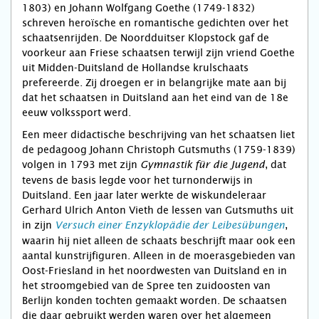
1803) en Johann Wolfgang Goethe (1749-1832)
schreven heroïsche en romantische gedichten over het
schaatsenrijden. De Noordduitser Klopstock gaf de
voorkeur aan Friese schaatsen terwijl zijn vriend Goethe
uit Midden-Duitsland de Hollandse krulschaats
prefereerde. Zij droegen er in belangrijke mate aan bij
dat het schaatsen in Duitsland aan het eind van de 18e
eeuw volkssport werd.
Een meer didactische beschrijving van het schaatsen liet
de pedagoog Johann Christoph Gutsmuths (1759-1839)
volgen in 1793 met zijn
, dat
Gymnastik für die Jugend
tevens de basis legde voor het turnonderwijs in
Duitsland. Een jaar later werkte de wiskundeleraar
Gerhard Ulrich Anton Vieth de lessen van Gutsmuths uit
in zijn
,
Versuch einer Enzyklopädie der Leibesübungen
waarin hij niet alleen de schaats beschrijft maar ook een
aantal kunstrijfiguren. Alleen in de moerasgebieden van
Oost-Friesland in het noordwesten van Duitsland en in
het stroomgebied van de Spree ten zuidoosten van
Berlijn konden tochten gemaakt worden. De schaatsen
die daar gebruikt werden waren over het algemeen