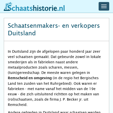
navig
schaatshistorie.nl
men
Schaatsenmakers- en verkopers
Duitsland
In Duitsland zijn de afgelopen paar honderd jaar zeer
veel schaatsen gemaakt. Dat gebeurde zowel in lokale
smederijen als in fabrieken naast andere
metaalproducten zoals scharen, messen,
(tuin)gereedschap. De meeste waren gelegen in
(in de regio het Bergisches
Remscheid en omgeving
Land ten zuiden van het Ruhrgebied). Ook waren er
fabrieken - met name vanaf het midden van de 19e
eeuw - die zich uitsluitend richtten op het maken van
(rol)schaatsen, zoals de firma J. P. Becker jr. uit
Remscheid.
Andere gebieden in Duitsland waar schaatsen werden